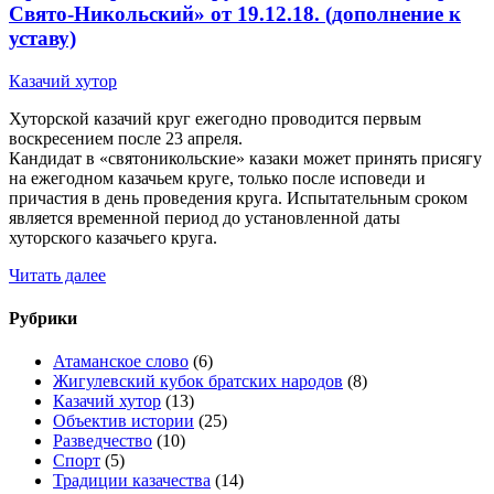
Свято-Никольский» от 19.12.18. (дополнение к
уставу)
Казачий хутор
Хуторской казачий круг ежегодно проводится первым
воскресением после 23 апреля.
Кандидат в «святоникольские» казаки может принять присягу
на ежегодном казачьем круге, только после исповеди и
причастия в день проведения круга. Испытательным сроком
является временной период до установленной даты
хуторского казачьего круга.
Читать далее
Рубрики
Атаманское слово
(6)
Жигулевский кубок братских народов
(8)
Казачий хутор
(13)
Объектив истории
(25)
Разведчество
(10)
Спорт
(5)
Традиции казачества
(14)