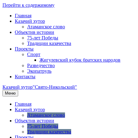
Перейти к содержимому
Главная
Казачий хутор
Атаманское слово
Объектив истории
75-лет Победы
Традиции казачества
Проекты
Спорт
Жигулевский кубок братских народов
Разведчество
Экопатруль
Контакты
Казачий хутор
"Свято-Никольский"
Меню
Главная
Казачий хутор
Атаманское слово
Объектив истории
75-лет Победы
Традиции казачества
Проекты