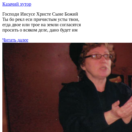
Казачий хутор
Господи Иисусе Христе Сыне Божий
Ты бо рекл еси причистым усты твои,
егда двое или трое на земли согласятся
просить о всяком деле, дано будет им
Читать далее